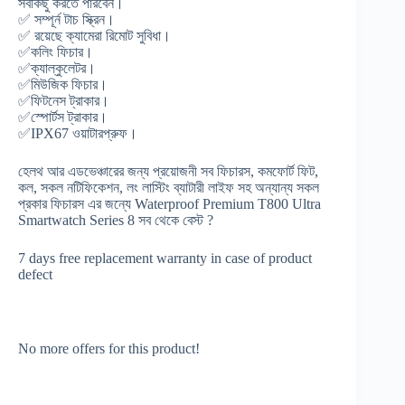
সবকিছু করতে পারবেন।
✅ সম্পূর্ন টাচ স্ক্রিন।
✅ রয়েছে ক্যামেরা রিমোট সুবিধা।
✅কলিং ফিচার।
✅ক্যাল্কুলেটর।
✅মিউজিক ফিচার।
✅ফিটনেস ট্রাকার।
✅স্পোর্টস ট্রাকার।
✅IPX67 ওয়াটারপ্রুফ।
হেলথ আর এডভেঞ্চারের জন্য প্রয়োজনী সব ফিচারস, কমফোর্ট ফিট,
কল, সকল নটিফিকেশন, লং লাস্টিং ব্যাটারী লাইফ সহ অন্যান্য সকল
প্রকার ফিচারস এর জন্যে Waterproof Premium T800 Ultra
Smartwatch Series 8 সব থেকে বেস্ট ?
7 days free replacement warranty in case of product
defect
No more offers for this product!