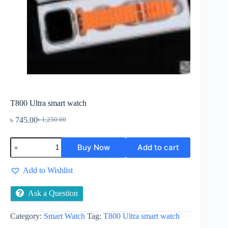
T800 Ultra smart watch
৳
745.00
৳
1,250.00
Original
Current
price
price
T800
was:
is:
Buy Now
Add to cart
Ultra
৳ 1,250.00.
৳ 745.00.
smart
watch
Add to Wishlist
quantity
Ask a Question
Category:
Smart Watch
Tag:
T800 Ultra smart watch