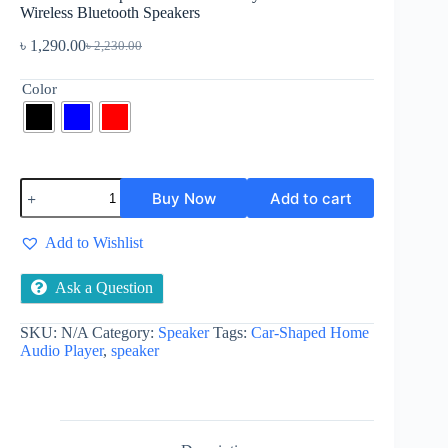
Wireless Bluetooth Speakers
৳
1,290.00
৳
2,230.00
Original
Current
price
price
was:
is:
Color
৳ 2,230.00.
৳ 1,290.00.
Carton
Buy Now
Add to cart
Car-
Shaped
Home
Add to Wishlist
Audio
Player
Portable
Ask a Question
Wireless
Bluetooth
SKU:
N/A
Category:
Speaker
Tags:
Car-Shaped Home
Speakers
Audio Player
,
speaker
quantity