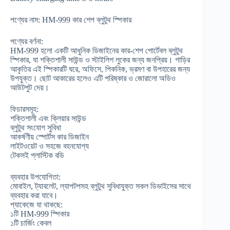
পণ্যের নাম: HM-999 কার শেপ ব্লুটুথ স্পিকার
পণ্যের বর্ণনা:
HM-999 হলো একটি আধুনিক ডিজাইনের কার-শেপ পোর্টেবল ব্লুটুথ
স্পিকার, যা শক্তিশালী সাউন্ড ও স্টাইলিশ লুকের জন্য জনপ্রিয়। গাড়ির
আকৃতির এই স্পিকারটি ঘরে, অফিসে, পিকনিক, ভ্রমণ বা উপহারের জন্য
উপযুক্ত। ছোট আকারের হলেও এটি পরিষ্কার ও জোরালো অডিও
আউটপুট দেয়।
ফিচারসমূহ:
শক্তিশালী এবং ক্লিয়ার সাউন্ড
ব্লুটুথ সংযোগ সুবিধা
আকর্ষণীয় স্পোর্টস কার ডিজাইন
লাইটওয়েট ও সহজে বহনযোগ্য
টেকসই প্লাস্টিক বডি
ব্যবহার উপযোগিতা:
মোবাইল, ট্যাবলেট, ল্যাপটপসহ ব্লুটুথ সুবিধাযুক্ত সকল ডিভাইসের সাথে
ব্যবহার করা যাবে।
প্যাকেজে যা থাকছে:
১টি HM-999 স্পিকার
১টি চার্জিং কেবল