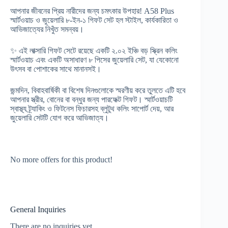
আপনার জীবনের প্রিয় নারীদের জন্য চমৎকার উপহার! A58 Plus
স্মার্টওয়াচ ও জুয়েলারি ৮-ইন-১ গিফট সেট হল স্টাইল, কার্যকারিতা ও
আভিজাত্যের নিখুঁত সমন্বয়।
✨ এই লাক্সারি গিফট সেটে রয়েছে একটি ২.০২ ইঞ্চি বড় স্ক্রিন কলিং
স্মার্টওয়াচ এবং একটি অসাধারণ ৮ পিসের জুয়েলারি সেট, যা যেকোনো
উৎসব বা পোশাকের সাথে মানানসই।
জন্মদিন, বিবাহবার্ষিকী বা বিশেষ দিনগুলোকে স্মরণীয় করে তুলতে এটি হবে
আপনার স্ত্রীর, বোনের বা বন্ধুর জন্য পারফেক্ট গিফট। স্মার্টওয়াচটি
স্বাস্থ্য ট্র্যাকিং ও ফিটনেস ফিচারসহ ব্লুটুথ কলিং সাপোর্ট দেয়, আর
জুয়েলারি সেটটি যোগ করে আভিজাত্য।
No more offers for this product!
General Inquiries
There are no inquiries yet.