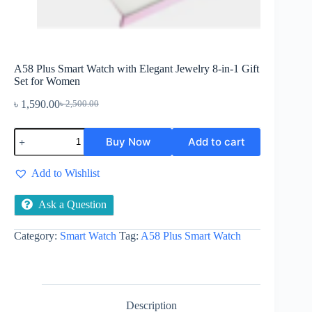
A58 Plus Smart Watch with Elegant Jewelry 8-in-1 Gift
Set for Women
৳
1,590.00
৳
2,500.00
Original
Current
price
price
A58
was:
is:
Buy Now
Add to cart
Plus
৳ 2,500.00.
৳ 1,590.00.
Smart
Watch
Add to Wishlist
with
Elegant
Jewelry
Ask a Question
8-
in-
Category:
Smart Watch
Tag:
A58 Plus Smart Watch
1
Gift
Set
for
Women
quantity
Description